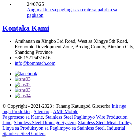
24/07/25
Ang makina sa paghugas sa crate sa pabrika sa
pagkaon
Kontaka Kami
Amihanan sa Xingbo 3rd Road, West sa Xingye 5th Road,
Economic Development Zone, Boxing County, Binzhou City,
Shandong Province
+86 15215431616
info@bommach.com
© Copyright - 2021-2023 : Tanang Katungod Gireserba.
Init nga
mga Produkto
-
Sitemap
-
AMP Mobile
Pagproseso sa Karne
,
Stainless Steel Paglimpyo Wire Production
Line
,
Stainless Steel Drainage System
,
Stainless Steel Meat Trolley
,
Linya sa Produksyon sa Paglimpyo sa Stainless Steel
,
Industrial
Stainless Steel Gutters
,