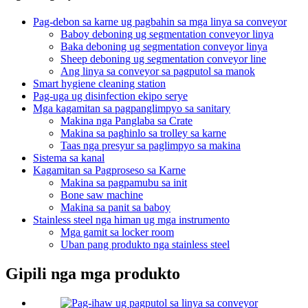
Pag-debon sa karne ug pagbahin sa mga linya sa conveyor
Baboy deboning ug segmentation conveyor linya
Baka deboning ug segmentation conveyor linya
Sheep deboning ug segmentation conveyor line
Ang linya sa conveyor sa pagputol sa manok
Smart hygiene cleaning station
Pag-uga ug disinfection ekipo serye
Mga kagamitan sa pagpanglimpyo sa sanitary
Makina nga Panglaba sa Crate
Makina sa paghinlo sa trolley sa karne
Taas nga presyur sa paglimpyo sa makina
Sistema sa kanal
Kagamitan sa Pagproseso sa Karne
Makina sa pagpamubu sa init
Bone saw machine
Makina sa panit sa baboy
Stainless steel nga himan ug mga instrumento
Mga gamit sa locker room
Uban pang produkto nga stainless steel
Gipili nga mga produkto