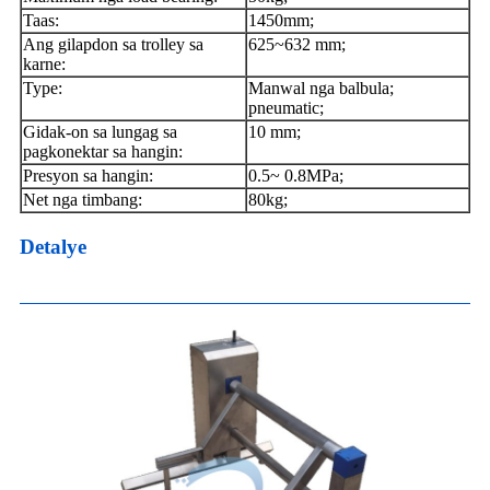
Taas:
1450mm;
Ang gilapdon sa trolley sa
625~632 mm;
karne:
Type:
Manwal nga balbula;
pneumatic;
Gidak-on sa lungag sa
10 mm;
pagkonektar sa hangin:
Presyon sa hangin:
0.5~ 0.8MPa;
Net nga timbang:
80kg;
Detalye