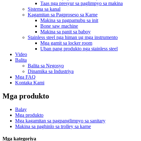
Taas nga presyur sa paglimpyo sa makina
Sistema sa kanal
Kagamitan sa Pagproseso sa Karne
Makina sa pagpamubu sa init
Bone saw machine
Makina sa panit sa baboy
Stainless steel nga himan ug mga instrumento
Mga gamit sa locker room
Uban pang produkto nga stainless steel
Video
Balita
Balita sa Negosyo
Dinamika sa Industriya
Mga FAQ
Kontaka Kami
Mga produkto
Balay
Mga produkto
Mga kagamitan sa pagpanglimpyo sa sanitary
Makina sa paghinlo sa trolley sa karne
Mga kategoriya