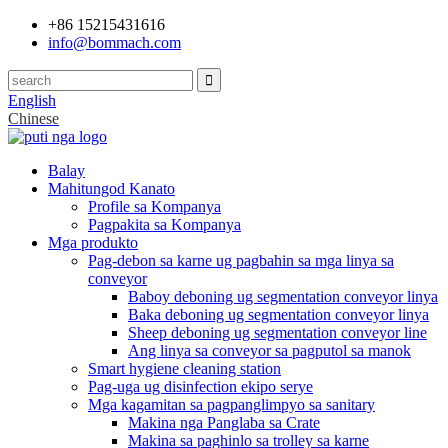
+86 15215431616
info@bommach.com
English
Chinese
Balay
Mahitungod Kanato
Profile sa Kompanya
Pagpakita sa Kompanya
Mga produkto
Pag-debon sa karne ug pagbahin sa mga linya sa
conveyor
Baboy deboning ug segmentation conveyor linya
Baka deboning ug segmentation conveyor linya
Sheep deboning ug segmentation conveyor line
Ang linya sa conveyor sa pagputol sa manok
Smart hygiene cleaning station
Pag-uga ug disinfection ekipo serye
Mga kagamitan sa pagpanglimpyo sa sanitary
Makina nga Panglaba sa Crate
Makina sa paghinlo sa trolley sa karne