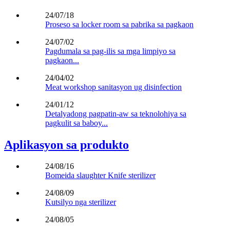
24/07/18
Proseso sa locker room sa pabrika sa pagkaon
24/07/02
Pagdumala sa pag-ilis sa mga limpiyo sa
pagkaon...
24/04/02
Meat workshop sanitasyon ug disinfection
24/01/12
Detalyadong pagpatin-aw sa teknolohiya sa
pagkulit sa baboy...
Aplikasyon sa produkto
24/08/16
Bomeida slaughter Knife sterilizer
24/08/09
Kutsilyo nga sterilizer
24/08/05