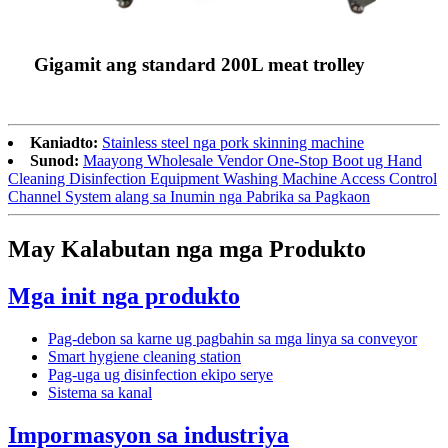
Gigamit ang standard 200L meat trolley
Kaniadto:
Stainless steel nga pork skinning machine
Sunod:
Maayong Wholesale Vendor One-Stop Boot ug Hand
Cleaning Disinfection Equipment Washing Machine Access Control
Channel System alang sa Inumin nga Pabrika sa Pagkaon
May Kalabutan nga mga Produkto
Mga init nga produkto
Pag-debon sa karne ug pagbahin sa mga linya sa conveyor
Smart hygiene cleaning station
Pag-uga ug disinfection ekipo serye
Sistema sa kanal
Impormasyon sa industriya