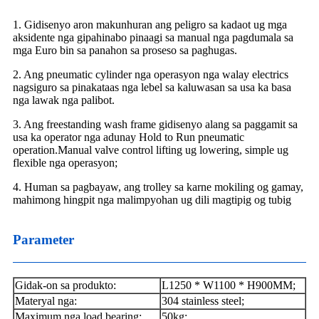
1. Gidisenyo aron makunhuran ang peligro sa kadaot ug mga
aksidente nga gipahinabo pinaagi sa manual nga pagdumala sa
mga Euro bin sa panahon sa proseso sa paghugas.
2. Ang pneumatic cylinder nga operasyon nga walay electrics
nagsiguro sa pinakataas nga lebel sa kaluwasan sa usa ka basa
nga lawak nga palibot.
3. Ang freestanding wash frame gidisenyo alang sa paggamit sa
usa ka operator nga adunay Hold to Run pneumatic
operation.Manual valve control lifting ug lowering, simple ug
flexible nga operasyon;
4. Human sa pagbayaw, ang trolley sa karne mokiling og gamay,
mahimong hingpit nga malimpyohan ug dili magtipig og tubig
Parameter
Gidak-on sa produkto:
L1250 * W1100 * H900MM;
Materyal nga:
304 stainless steel;
Maximum nga load bearing:
50kg;