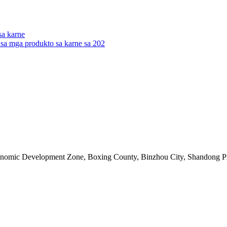
sa karne
sa mga produkto sa karne sa 202
onomic Development Zone, Boxing County, Binzhou City, Shandong P