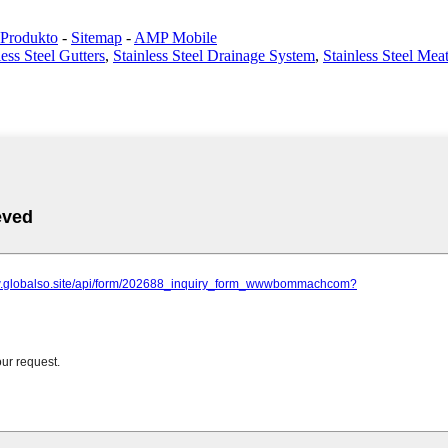
 Produkto
-
Sitemap
-
AMP Mobile
less Steel Gutters
,
Stainless Steel Drainage System
,
Stainless Steel Meat