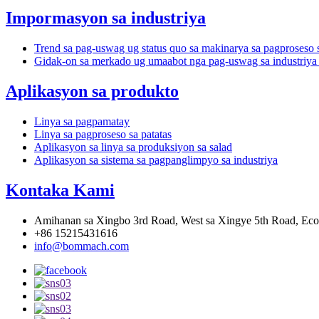
Impormasyon sa industriya
Trend sa pag-uswag ug status quo sa makinarya sa pagproseso 
Gidak-on sa merkado ug umaabot nga pag-uswag sa industriya 
Aplikasyon sa produkto
Linya sa pagpamatay
Linya sa pagproseso sa patatas
Aplikasyon sa linya sa produksiyon sa salad
Aplikasyon sa sistema sa pagpanglimpyo sa industriya
Kontaka Kami
Amihanan sa Xingbo 3rd Road, West sa Xingye 5th Road, Ec
+86 15215431616
info@bommach.com