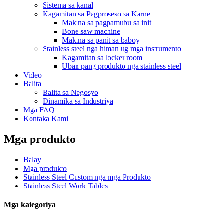
Sistema sa kanal
Kagamitan sa Pagproseso sa Karne
Makina sa pagpamubu sa init
Bone saw machine
Makina sa panit sa baboy
Stainless steel nga himan ug mga instrumento
Kagamitan sa locker room
Uban pang produkto nga stainless steel
Video
Balita
Balita sa Negosyo
Dinamika sa Industriya
Mga FAQ
Kontaka Kami
Mga produkto
Balay
Mga produkto
Stainless Steel Custom nga mga Produkto
Stainless Steel Work Tables
Mga kategoriya