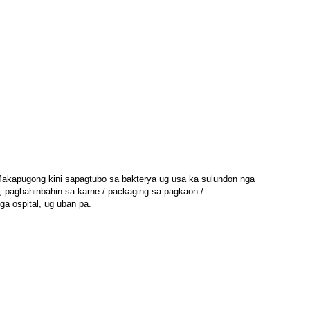
c.Makapugong kini sa
pagtubo sa bakterya ug usa ka sulundon nga
, pagbahinbahin sa karne / packaging sa pagkaon /
ga ospital, ug uban pa.