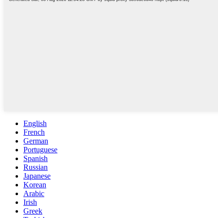
English
French
German
Portuguese
Spanish
Russian
Japanese
Korean
Arabic
Irish
Greek