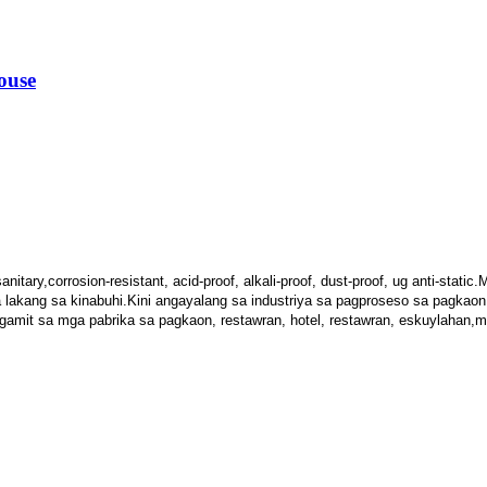
ouse
anitary,
corrosion-resistant, acid-proof, alkali-proof, dust-proof, ug anti-stati
 lakang sa kinabuhi.Kini angay
alang sa industriya sa pagproseso sa pagkaon
gamit sa mga pabrika sa pagkaon, restawran, hotel, restawran, eskuylahan,
m