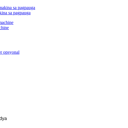
kina sa pagpauga
chine
dya