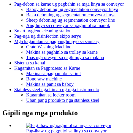
Pag-debon sa karne ug pagbahin sa mga linya sa conveyor
Baboy deboning ug segmentation conveyor linya
Baka deboning ug segmentation conveyor linya
Sheep deboning ug segmentation conveyor line
Ang linya sa conveyor sa pagputol sa manok
Smart hygiene cleaning station
Pag-uga ug disinfection ekipo serye
Mga kagamitan sa pagpanglimpyo sa sanitary
Crate Washing Machine
Makina sa paghinlo sa trolley sa karne
Taas nga presyur sa paglimpyo sa makina
Sistema sa kanal
Kagamitan sa Pagproseso sa Karne
Makina sa pagpamubu sa init
Bone saw machine
Makina sa panit sa baboy
Stainless steel nga himan ug mga instrumento
Kagamitan sa locker room
Uban pang produkto nga stainless steel
Gipili nga mga produkto
Pag-ihaw ug pagputol sa linya sa conveyor