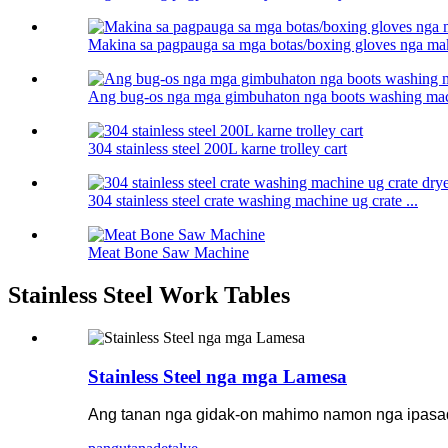
Makina sa pagpauga sa mga botas/boxing gloves nga ma
Ang bug-os nga mga gimbuhaton nga boots washing ma
304 stainless steel 200L karne trolley cart
304 stainless steel crate washing machine ug crate ...
Meat Bone Saw Machine
Stainless Steel Work Tables
Stainless Steel nga mga Lamesa
Ang tanan nga gidak-on mahimo namon nga ipasa