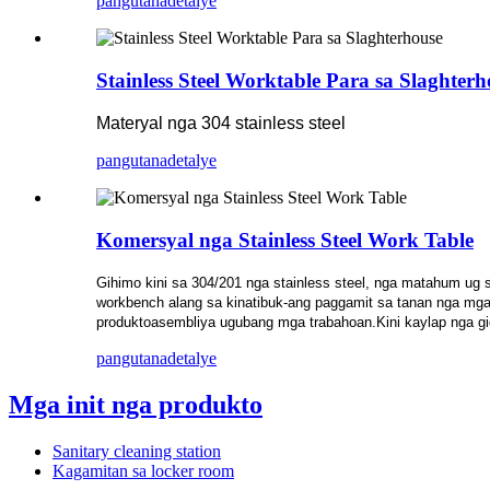
pangutana
detalye
Stainless Steel Worktable Para sa Slaghterh
Materyal nga 304 stainless steel
pangutana
detalye
Komersyal nga Stainless Steel Work Table
Gihimo kini sa 304/201 nga stainless steel, nga matahum ug s
workbench alang sa kinatibuk-ang paggamit sa tanan nga mga
produkto
asembliya ug
ubang mga trabahoan.Kini kaylap nga gi
pangutana
detalye
Mga init nga produkto
Sanitary cleaning station
Kagamitan sa locker room