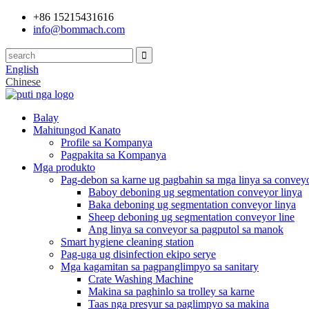
+86 15215431616
info@bommach.com
English
Chinese
Balay
Mahitungod Kanato
Profile sa Kompanya
Pagpakita sa Kompanya
Mga produkto
Pag-debon sa karne ug pagbahin sa mga linya sa convey
Baboy deboning ug segmentation conveyor linya
Baka deboning ug segmentation conveyor linya
Sheep deboning ug segmentation conveyor line
Ang linya sa conveyor sa pagputol sa manok
Smart hygiene cleaning station
Pag-uga ug disinfection ekipo serye
Mga kagamitan sa pagpanglimpyo sa sanitary
Crate Washing Machine
Makina sa paghinlo sa trolley sa karne
Taas nga presyur sa paglimpyo sa makina