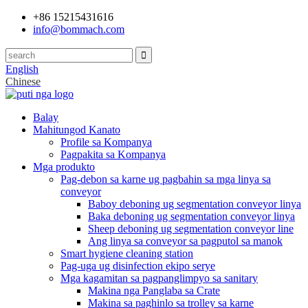
+86 15215431616
info@bommach.com
English
Chinese
Balay
Mahitungod Kanato
Profile sa Kompanya
Pagpakita sa Kompanya
Mga produkto
Pag-debon sa karne ug pagbahin sa mga linya sa
conveyor
Baboy deboning ug segmentation conveyor linya
Baka deboning ug segmentation conveyor linya
Sheep deboning ug segmentation conveyor line
Ang linya sa conveyor sa pagputol sa manok
Smart hygiene cleaning station
Pag-uga ug disinfection ekipo serye
Mga kagamitan sa pagpanglimpyo sa sanitary
Makina nga Panglaba sa Crate
Makina sa paghinlo sa trolley sa karne